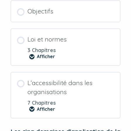
Objectifs
Loi et normes
3 Chapitres
Afficher
Loi
et
normes
L’accessibilité dans les
organisations
7 Chapitres
Afficher
L’accessibilité
dans
les
organisations