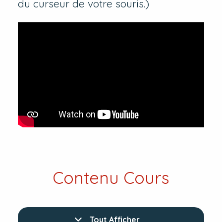
du curseur de votre souris.)
Contenu Cours
Tout Afficher