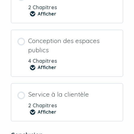
2 Chapitres
Afficher
Transport
Conception des espaces
publics
4 Chapitres
Afficher
Conception
des
espaces
publics
Service à la clientèle
2 Chapitres
Afficher
Service
à
la
clientèle