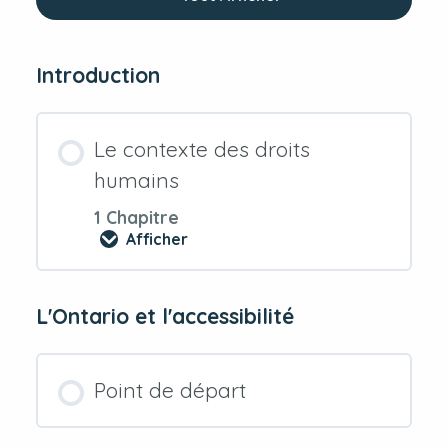
Leçons
Introduction
Le contexte des droits
humains
1 Chapitre
Afficher
Le
contexte
des
droits
L'Ontario et l'accessibilité
humains
Point de départ